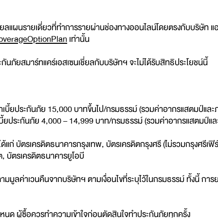
ชี่ยลแผนรายเดี่ยวที่ทำการรายผ่านช่องทางออนไลน์โดยตรงกับบริษัท แอก
CoverageOptionPlan
เท่านั้น
กันภัยสมาร์ทแคร์เอสเซนเชี่ยลกับบริษัทฯ จะไม่ได้รับสิทธิประโยชน์นี้
าเบี้ยประกันภัย 15,000 บาทขึ้นไป/กรมธรรม์ (รวมค่าอากรแสตมป์และภ
เบี้ยประกันภัย 4,000 – 14,999 บาท/กรมธรรม์ (รวมค่าอากรแสตมป์แล
ด้แก่ บัตรเครดิตธนาคารกรุงเทพ, บัตรเครดิตกรุงศรี (ไม่รวมกรุงศรีเฟิร
 บัตรเครดิตธนาคารยูโอบี
ตามมูลค่าเวนคืนจากบริษัทฯ ตามเงื่อนไขที่ระบุไว้ในกรมธรรม์ ทั้งนี้
ำหนด ผู้ซื้อควรทำความเข้าใจก่อนตัดสินใจทำประกันภัยทุกครั้ง