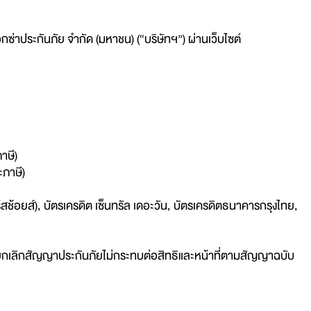
ซ่าประกันภัย จำกัด (มหาชน) (“บริษัทฯ”) ผ่านเว็บไซต์
าษี)
ะภาษี)
์สช้อยส์), บัตรเครดิต เซ็นทรัล เดอะวัน, บัตรเครดิตธนาคารกรุงไทย,
 การยกเลิกสัญญาประกันภัยไม่กระทบต่อสิทธิและหน้าที่ตามสัญญาฉบับ