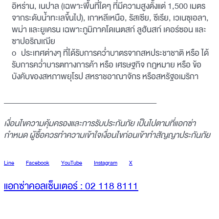
อิหร่าน, เนปาล (เฉพาะพื้นที่ใดๆ ที่มีความสูงตั้งแต่ 1,500 เมตร
จากระดับน้ำทะเลขึ้นไป), เกาหลีเหนือ, รัสเซีย, ซีเรีย, เวเนซุเอลา,
พม่า และยูเครน เฉพาะภูมิภาคโดเนตสก์ ลูฮันสก์ เคอร์ซอน และ
ซาปอริฌเฌีย
o ประเทศต่างๆ ที่ได้รับการคว่ำบาตรจากสหประชาชาติ หรือ ได้
รับการคว่ำบารตทางการค้า หรือ เศรษฐกิจ กฎหมาย หรือ ข้อ
บังคับของสหภาพยุโรป สหราชอาณาจักร หรือสหรัฐอเมริกา
_______________________________________
เงื่อนไขความคุ้มครองและการรับประกันภัย เป็นไปตามที่แอกซ่า
กำหนด ผู้ซื้อควรทำความเข้าใจเงื่อนไขก่อนเข้าทำสัญญาประกันภัย
Line
Facebook
YouTube
Instagram
X
แอกซ่าคอลเซ็นเตอร์ : 02 118 8111