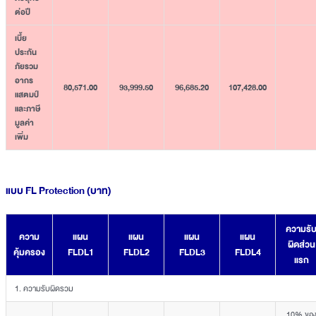
ต่อปี
เบี้ย
ประกัน
ภัยรวม
อากร
80,571.00
93,999.50
96,685.20
107,428.00
แสตมป์
และภาษี
มูลค่า
เพิ่ม
แบบ FL Protection (บาท)
ความรั
ความ
แผน
แผน
แผน
แผน
ผิดส่วน
คุ้มครอง
FLDL1
FLDL2
FLDL3
FLDL4
แรก
1. ความรับผิดรวม
10% ขอ